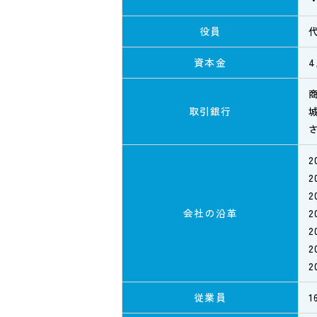
役員
資本金
4
取引銀行
2
2
会社の沿革
2
2
2
従業員
1