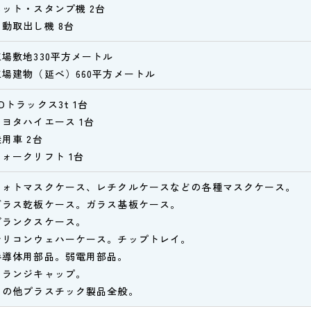
ホット・スタンプ機 2台
自動取出し機 8台
工場敷地330平方メートル
工場建物（延べ）660平方メートル
Dトラックス3t 1台
トヨタハイエース 1台
乗用車 2台
フォークリフト 1台
フォトマスクケース、レチクルケースなどの各種マスクケース。
ガラス乾板ケース。ガラス基板ケース。
ブランクスケース。
シリコンウェハーケース。チップトレイ。
半導体用部品。弱電用部品。
フランジキャップ。
その他プラスチック製品全般。