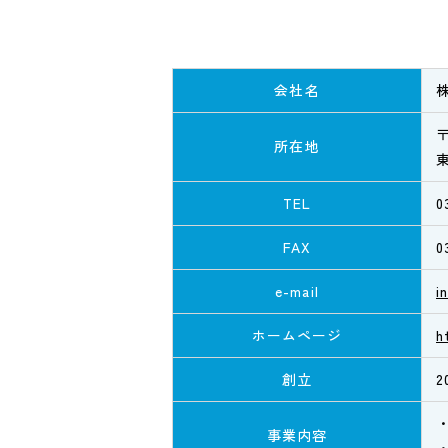
会社名
株
〒
所在地
TEL
0
FAX
0
e-mail
i
ホームページ
h
創立
2
事業内容