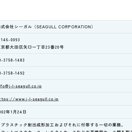
式会社シーガル（SEAGULL CORPORATION）
146-0093
東京都大田区矢口一丁目23番20号
3-3758-1483
3-3758-1492
nfo@j-l-seagull.co.jp
ttps://www.j-l-seagull.co.jp
002年1月24日
・プラスチック射出成形加工およびそれに付帯する一切の業務。