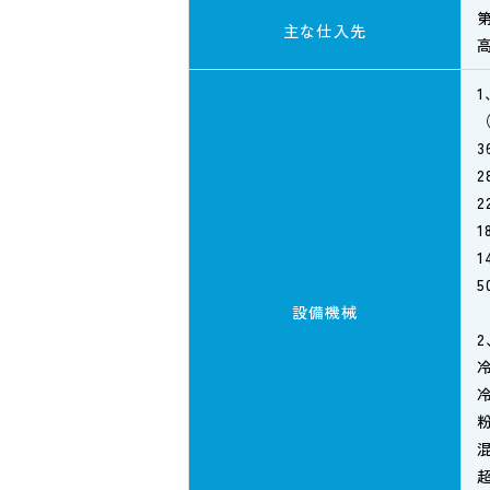
主な仕入先
3
2
2
1
1
5
設備機械
粉