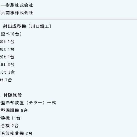
第一樹脂株式会社
高六商事株式会社
1、射出成型機〔川口鐵工〕
（延べ10台）
60t 1台
80t 1台
20t 1台
80t 3台
40t 3台
0t 1台
2、付随施設
冷型冷却装置（チラー）一式
冷型温調機 8台
砕機 11台
混合機 2台
超音波接着機 2台